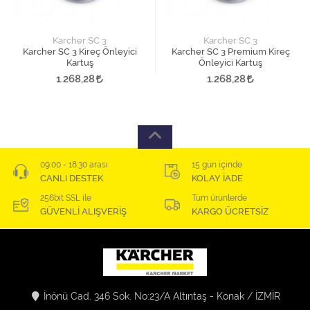
Karcher SC 3
Karcher SC 3
Karcher SC 3 Kireç Önleyici
Karcher SC 3 Premium Kireç
Kartuş
Önleyici Kartuş
1.268,28
1.268,28
09:00 - 18:30 arası
15 gün içinde
CANLI DESTEK
KOLAY İADE
256bit SSL ile
Tüm ürünlerde
GÜVENLİ ALIŞVERİŞ
KARGO ÜCRETSİZ
İnönü Cad. 346 Sok. No:23/A Altıntaş - Konak / İZMİR