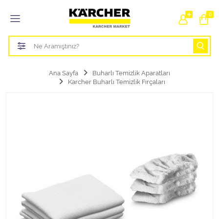
Tüm Kategoriler
0
Bahçe Sulama Ürünleri
Basınçlı Yıkama Parçaları Aparatları
Ana Sayfa
Buharlı Temizlik Aparatları
Karcher Buharlı Temizlik Fırçaları
Buharlı Temizlik Aparatları
Süpürge Parçaları Aparatları
Zemin Silme Makine Parçaları
Cam Silme Makine Parçaları
Halı Yıkama Makine Parçaları
Zemin Temizlik Makine Parçaları