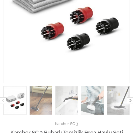
Kimyasallar Deterjanlar
Tüm Kategorileri Gör
Karcher SC 3
Karcher SC 3 Buharlı Temizlik Fırça Havlu Seti