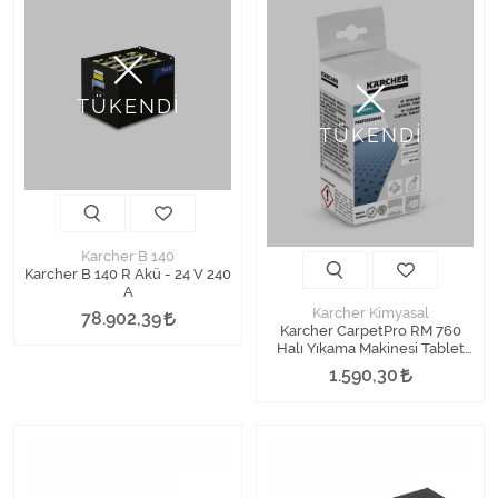
TÜKENDİ
TÜKENDİ
Karcher B 140
Karcher B 140 R Akü - 24 V 240
A
Karcher Kimyasal
78.902,39
Karcher CarpetPro RM 760
Halı Yıkama Makinesi Tablet
Deterjan
1.590,30