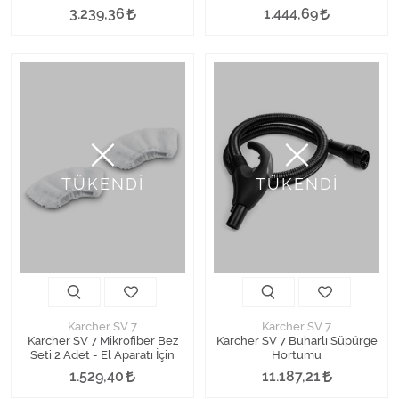
3.239,36
1.444,69
TÜKENDİ
TÜKENDİ
Karcher SV 7
Karcher SV 7
Karcher SV 7 Mikrofiber Bez
Karcher SV 7 Buharlı Süpürge
Seti 2 Adet - El Aparatı İçin
Hortumu
1.529,40
11.187,21