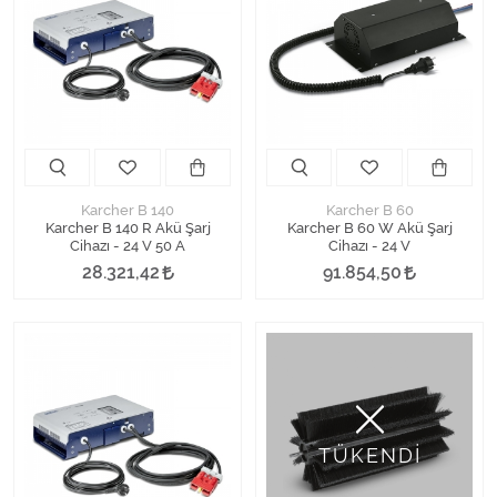
Karcher B 140
Karcher B 60
Karcher B 140 R Akü Şarj
Karcher B 60 W Akü Şarj
Cihazı - 24 V 50 A
Cihazı - 24 V
28.321,42
91.854,50
TÜKENDİ