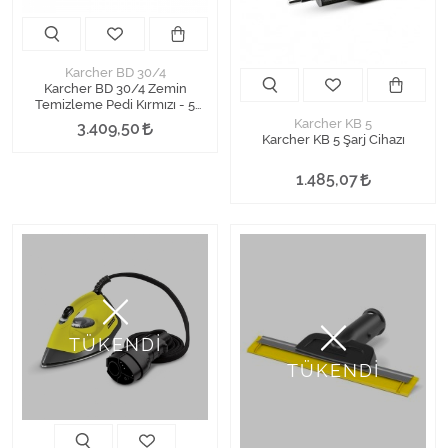
Karcher BD 30/4
Karcher BD 30/4 Zemin
Temizleme Pedi Kırmızı - 5
Adet
Karcher KB 5
3.409,50
Karcher KB 5 Şarj Cihazı
1.485,07
TÜKENDİ
TÜKENDİ