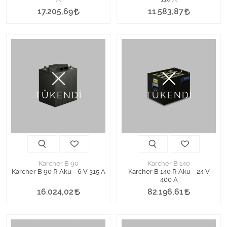
17.205,69
11.583,87
TÜKENDİ
TÜKENDİ
Karcher B 90
Karcher B 140
Karcher B 90 R Akü - 6 V 315 A
Karcher B 140 R Akü - 24 V
400 A
16.024,02
82.196,61