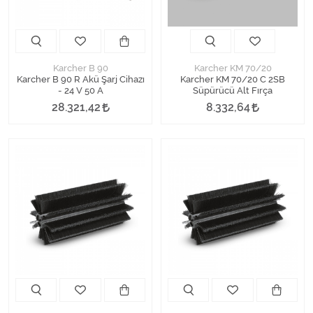
Karcher B 90
Karcher KM 70/20
Karcher B 90 R Akü Şarj Cihazı
Karcher KM 70/20 C 2SB
- 24 V 50 A
Süpürücü Alt Fırça
28.321,42
8.332,64