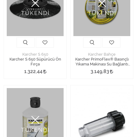
TÜKENDİ
TÜKENDİ
Karcher S 650
Karcher Bahçe
Karcher S 650 Süpürücü Ön
Karcher PrimoFlex® Basınçlı
Fırça
Yıkama Makinası Su Bağlantı
Seti 3/4'' 10 Metre
1.322,44
3.149,83
TÜKENDİ