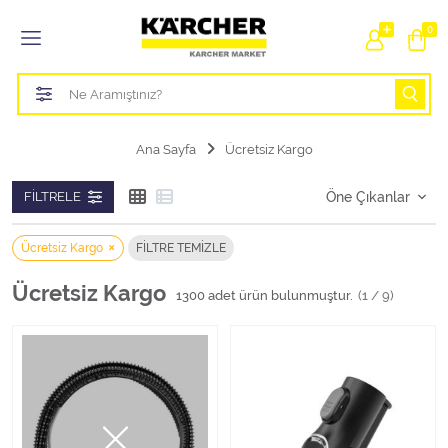
Tüm Kategoriler
0
Bahçe Sulama Ürünleri
Basınçlı Yıkama Parçaları Aparatları
Ana Sayfa
Ücretsiz Kargo
Buharlı Temizlik Aparatları
FILTRELE
Süpürge Parçaları Aparatları
Ücretsiz Kargo
FILTRE TEMIZLE
Zemin Silme Makine Parçaları
Ücretsiz Kargo
1300
adet ürün bulunmuştur.
(1 / 9)
Cam Silme Makine Parçaları
Halı Yıkama Makine Parçaları
Zemin Temizlik Makine Parçaları