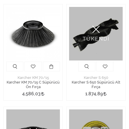
TÜKENDİ
Karcher KM 70/15
Karcher S 650
Karcher KM 70/15 C Süpürücü
Karcher S 650 Süpürücü Alt
Ön Fırça
Fırça
4.586,03
1.874,89