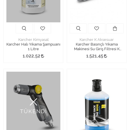
Karcher Kimyasal
Karcher K Aksesuar
Karcher Halı Yıkama Şampuanı
Karcher Basınçlı Yıkama
1 Litre
Makinesi Su Giriş Filtresi K
Serisi
1.022,52
1.521,45
TÜKENDİ