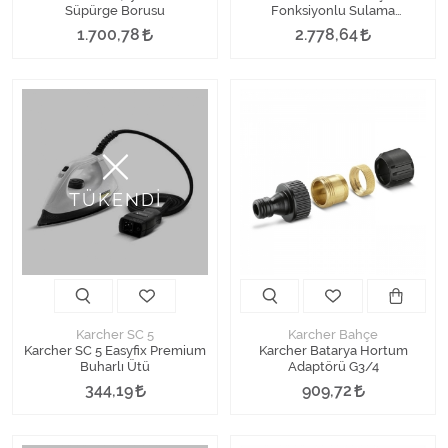
Süpürge Borusu
Fonksiyonlu Sulama
Tabancası - Metal
1.700,78
2.778,64
TÜKENDİ
Karcher SC 5
Karcher Bahçe
Karcher SC 5 Easyfix Premium
Karcher Batarya Hortum
Buharlı Ütü
Adaptörü G3/4
344,19
909,72