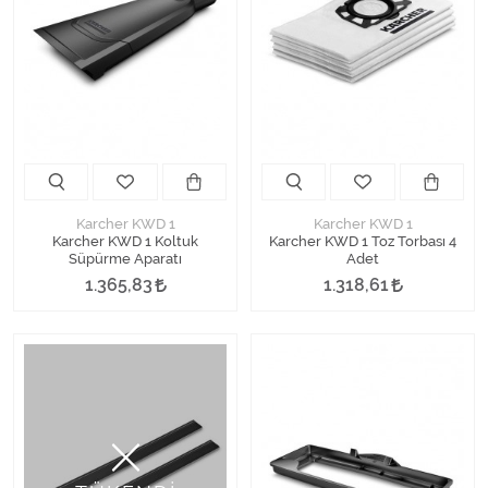
Karcher KWD 1
Karcher KWD 1
Karcher KWD 1 Koltuk
Karcher KWD 1 Toz Torbası 4
Süpürme Aparatı
Adet
1.365,83
1.318,61